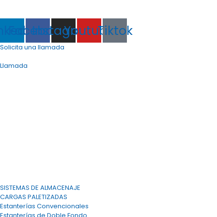
(+34) 968 88 23 66
info@tecny-stand.com
nkedin
Facebook
Instagram
Youtube
Tiktok
Solicita una llamada
info@tecny-stand.com
Llamada
SISTEMAS DE ALMACENAJE
CARGAS PALETIZADAS
Estanterías Convencionales
Estanterías de Doble Fondo