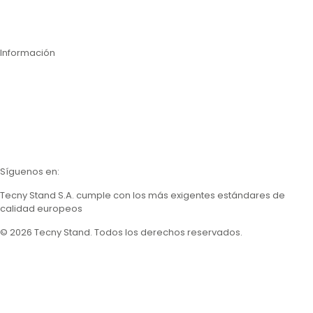
Inspección técnica de estanterías
Compra online
Información
Contáctanos
Nosotros
Calidad
Catálogos
Síguenos en:
Tecny Stand S.A.
cumple con los más exigentes estándares de
calidad europeos
© 2026 Tecny Stand. Todos los derechos reservados.
Política de privacidad
Política de cookies
Aviso legal