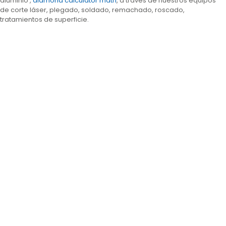
aluminio ,
diamond calculator math
, a través de nuestros equipos
de corte láser, plegado, soldado, remachado, roscado,
tratamientos de superficie.