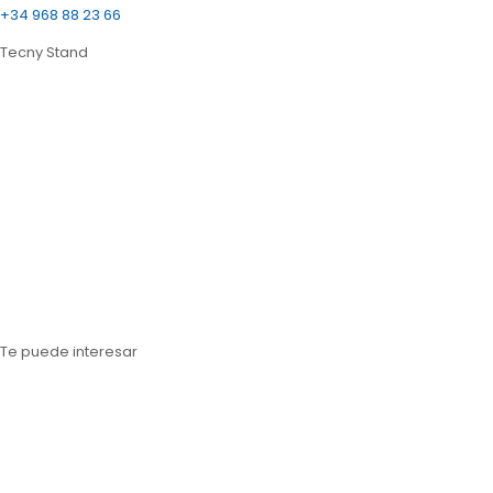
+34 968 88 23 66
Tecny Stand
Estanterías metálicas Murcia
Estanterías metálicas Almería
Estanterías metálicas Sevilla
Estanterías metálicas Barcelona
Estanterías metálicas Lérida
Estanterías metálicas Tarragona
Estanterías metálicas Gerona
Te puede interesar
Estanterías para cargas paletizadas
Estanterías para cargas medias
Estanterías para cargas ligeras