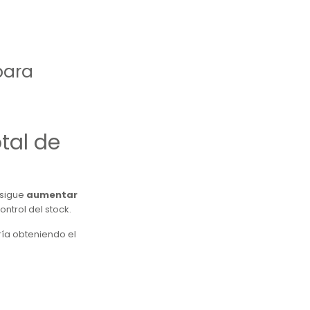
para
tal de
sigue
aumentar
ntrol del stock.
ía obteniendo el