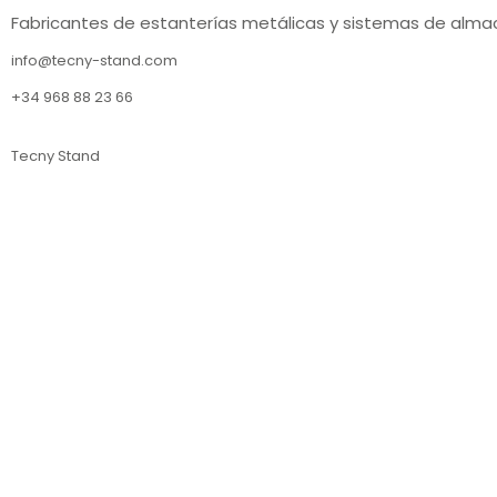
Fabricantes de estanterías metálicas y sistemas de alma
info@tecny-stand.com
+34 968 88 23 66
Tecny Stand
Estanterías metálicas Murcia
Estanterías metálicas Almería
Estanterías metálicas Sevilla
Estanterías metálicas Barcelona
Estanterías metálicas Lérida
Estanterías metálicas Tarragona