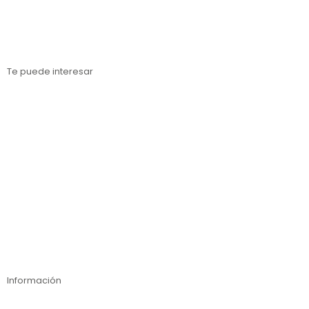
Estanterías metálicas Gerona
Te puede interesar
Estanterías para cargas paletizadas
Estanterías para cargas medias
Estanterías para cargas ligeras
Inspección técnica de estanterías
Compra online
Información
Contáctanos