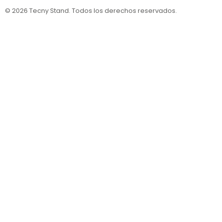
© 2026 Tecny Stand. Todos los derechos reservados.
Política de privacidad
Política de cookies
Aviso legal