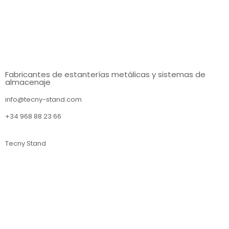
Fabricantes de estanterías metálicas y sistemas de
almacenaje
info@tecny-stand.com
+34 968 88 23 66
Tecny Stand
Estanterías metálicas Murcia
Estanterías metálicas Almería
Estanterías metálicas Sevilla