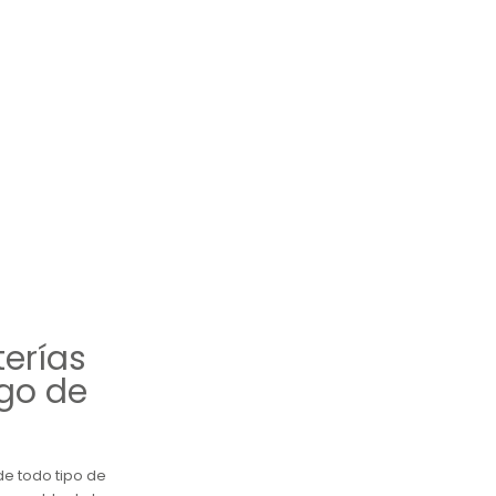
terías
sgo de
 de todo tipo de