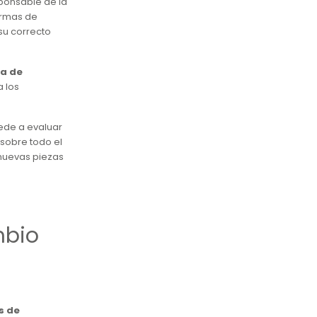
ponsable de la
ormas de
su correcto
ca de
a los
ede a evaluar
 sobre todo el
nuevas piezas
mbio
s de