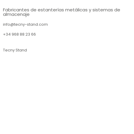
Fabricantes de estanterías metálicas y sistemas de
almacenaje
info@tecny-stand.com
+34 968 88 23 66
Tecny Stand
Estanterías metálicas Murcia
Estanterías metálicas Almería
Estanterías metálicas Sevilla
Estanterías metálicas Barcelona
Estanterías metálicas Lérida