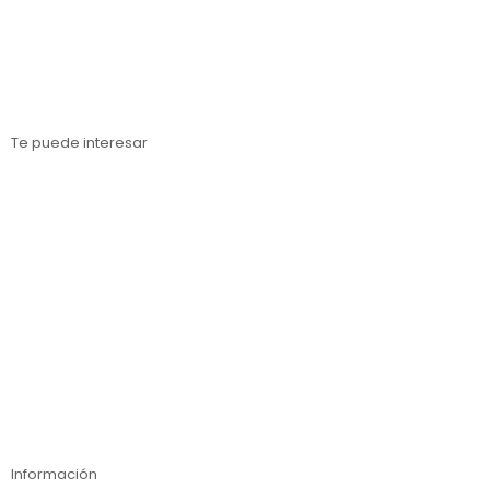
Estanterías metálicas Tarragona
Estanterías metálicas Gerona
Te puede interesar
Estanterías para cargas paletizadas
Estanterías para cargas medias
Estanterías para cargas ligeras
Inspección técnica de estanterías
Compra online
Información