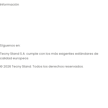
Información
Contáctanos
Nosotros
Calidad
Catálogos
Síguenos en:
Tecny Stand S.A.
cumple con los más exigentes estándares de
calidad europeos
© 2026 Tecny Stand. Todos los derechos reservados.
Política de privacidad
Política de cookies
Aviso legal