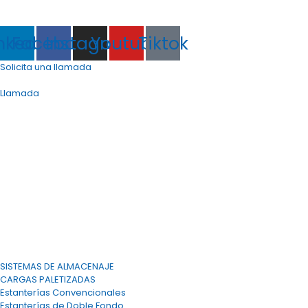
(+34) 968 88 23 66
info@tecny-stand.com
nkedin
Facebook
Instagram
Youtube
Tiktok
Solicita una llamada
info@tecny-stand.com
Llamada
SISTEMAS DE ALMACENAJE
CARGAS PALETIZADAS
Estanterías Convencionales
Estanterías de Doble Fondo