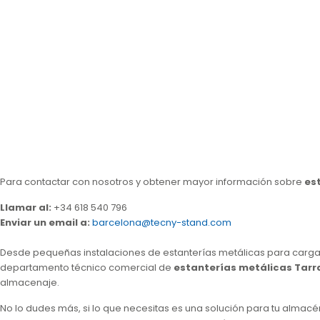
Para contactar con nosotros y obtener mayor información sobre
es
Llamar al
:
+34 618 540 796
Enviar un email a:
barcelona@tecny-stand.com
Desde pequeñas instalaciones de estanterías metálicas para cargas
departamento técnico comercial de
estanterías metálicas Tar
almacenaje.
No lo dudes más, si lo que necesitas es una solución para tu almacé