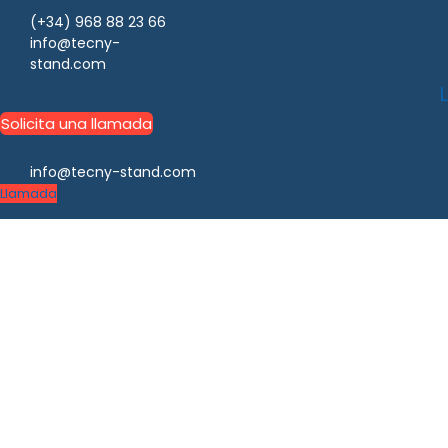
(+34) 968 88 23 66
info@tecny-
stand.com
Solicita una llamada
info@tecny-stand.com
Llamada