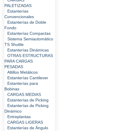
CARGAS
PALETIZADAS
Estanterías
Convencionales
Estanterías de Doble
Fondo
Estanterías Compactas
Sistema Semiautomático
TS Shuttle
Estanterías Dinámicas
OTRAS ESTRUCTURAS
PARA CARGAS
PESADAS
Altillos Metálicos
Estanterías Cantilever
Estanterías para
Bobinas
CARGAS MEDIAS
Estanterías de Picking
Estanterías de Picking
Dinámico
Entreplantas
CARGAS LIGERAS
Estanterías de Ángulo