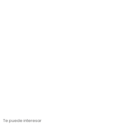
Estanterías metálicas Murcia
Estanterías metálicas Almería
Estanterías metálicas Sevilla
Estanterías metálicas Barcelona
Estanterías metálicas Lérida
Estanterías metálicas Tarragona
Estanterías metálicas Gerona
Te puede interesar
Estanterías para cargas paletizadas