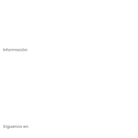
Estanterías para cargas ligeras
Inspección técnica de estanterías
Compra online
Información
Contáctanos
Nosotros
Calidad
Catálogos
Síguenos en: