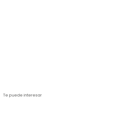
Estanterías metálicas Sevilla
Estanterías metálicas Barcelona
Estanterías metálicas Lérida
Estanterías metálicas Tarragona
Estanterías metálicas Gerona
Te puede interesar
Estanterías para cargas paletizadas
Estanterías para cargas medias