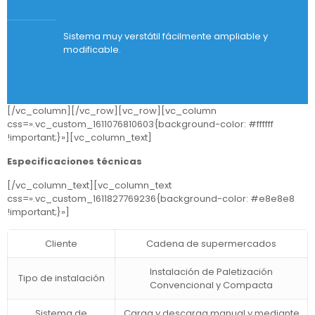
Sistema muy verstátil fácilmente ampliable y
modificable.
[/vc_column][/vc_row][vc_row][vc_column
css=».vc_custom_1611076810603{background-color: #ffffff
!important;}»][vc_column_text]
Especificaciones técnicas
[/vc_column_text][vc_column_text
css=».vc_custom_1611827769236{background-color: #e8e8e8
!important;}»]
Cliente
Cadena de supermercados
Instalación de Paletización
Tipo de instalación
Convencional y Compacta
Sistema de
Carga y descarga manual y mediante