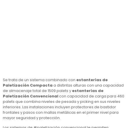
Nueva instalación de Paletización Compacta (Drive In) y
estanterías de Paletización Convencional en la zona de
Barcelona
Se trata de un sistema combinado con
estanterías de
Paletización Compacta
a distintas alturas con una capacidad
de almacenaje total de 1509 palets y
estanterías de
Paletización C
onvencional
con capacidad de carga para 460
palets que combina niveles de pesada y picking en sus niveles
inferiores. Las instalaciones incluyen protectores de bastidor
frontales y pasos con mallas metálicas en el primer nivel para
mayor seguridad y protección.
Los sistemas de #paletización convencional le permiten