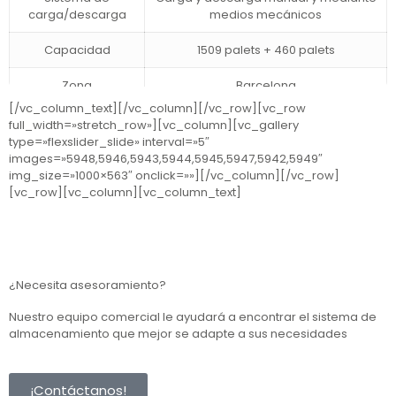
carga/descarga
medios mecánicos
Capacidad
1509 palets + 460 palets
Zona
Barcelona
[/vc_column_text][/vc_column][/vc_row][vc_row
full_width=»stretch_row»][vc_column][vc_gallery
type=»flexslider_slide» interval=»5″
images=»5948,5946,5943,5944,5945,5947,5942,5949″
img_size=»1000×563″ onclick=»»][/vc_column][/vc_row]
[vc_row][vc_column][vc_column_text]
¿Necesita asesoramiento?
Nuestro equipo comercial le ayudará a encontrar el sistema de
almacenamiento que mejor se adapte a sus necesidades
¡Contáctanos!