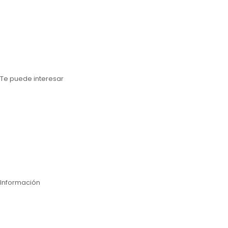
Estanterías metálicas Barcelona
Estanterías metálicas Lérida
Estanterías metálicas Tarragona
Estanterías metálicas Gerona
Te puede interesar
Estanterías para cargas paletizadas
Estanterías para cargas medias
Estanterías para cargas ligeras
Inspección técnica de estanterías
Compra online
Información
Contáctanos
Nosotros