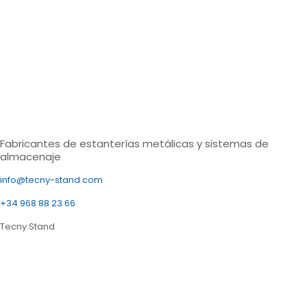
Fabricantes de estanterías metálicas y sistemas de
almacenaje
info@tecny-stand.com
+34 968 88 23 66
Tecny Stand
Estanterías metálicas Murcia
Estanterías metálicas Almería
Estanterías metálicas Sevilla