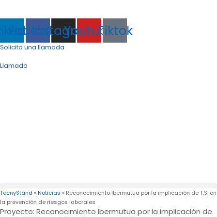
(+34) 968 88 23 66
info@tecny-stand.com
nkedin
Facebook
Instagram
Youtube
Tiktok
Solicita una llamada
info@tecny-stand.com
Llamada
TecnyStand
»
Noticias
»
Reconocimiento Ibermutua por la implicación de T.S. en
la prevención de riesgos laborales
Proyecto: Reconocimiento Ibermutua por la implicación de