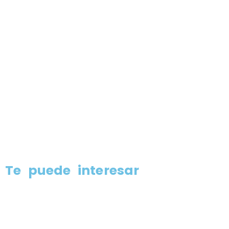
Estanterías metálicas Almería
Estanterías metálicas Sevilla
Estanterías metálicas Barcelona
Estanterías metálicas Lérida
Estanterías metálicas Tarragona
Estanterías metálicas Gerona
Te puede interesar
Estanterías para cargas paletizadas
Estanterías para cargas medias