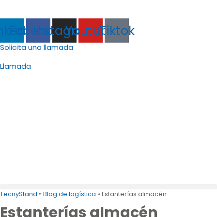
(+34) 968 88 23 66
info@tecny-stand.com
nkedin
Facebook
Instagram
Youtube
Tiktok
Solicita una llamada
info@tecny-stand.com
Llamada
TecnyStand
»
Blog de logística
»
Estanterías almacén
Estanterías almacén