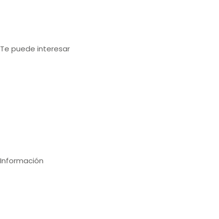
Estanterías metálicas Tarragona
Estanterías metálicas Gerona
Te puede interesar
Estanterías para cargas paletizadas
Estanterías para cargas medias
Estanterías para cargas ligeras
Inspección técnica de estanterías
Compra online
Información
Contáctanos
Nosotros
Calidad