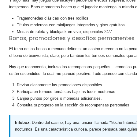
Y algo más: hay juegos que incluyen pequeños efectos sorpresa, luces
inesperado. Esos momentos hacen que el jugador mantenga la mirada aten
Tragamonedas clásicas con tres rodillos.
Títulos modernos con minijuegos integrados y giros gratuitos.
Mesas de ruleta y blackjack en vivo, disponibles 24/7.
Bonos, promociones y desafíos permanentes
El tema de los bonos a menudo define si un casino merece o no la pena.
el bono de bienvenida, claro, pero también los torneos semanales que 
Hay que reconocerlo, incluso las recompensas pequeñas —como los pun
están escondidos, lo cual me pareció positivo. Todo aparece con clarida
Revisa diariamente las promociones disponibles.
Participa en torneos temáticos bajo las luces nocturnas.
Canjea puntos por giros o monedas adicionales.
Consulta tu progreso en la sección de recompensas personales.
Infobox:
Dentro del casino, hay una función llamada “Noche Intensa”
nocturnos. Es una característica curiosa, parece pensada para quien