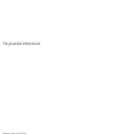
Estanterías metálicas Tarragona
Estanterías metálicas Gerona
Te puede interesar
Estanterías para cargas paletizadas
Estanterías para cargas medias
Estanterías para cargas ligeras
Inspección técnica de estanterías
Compra online