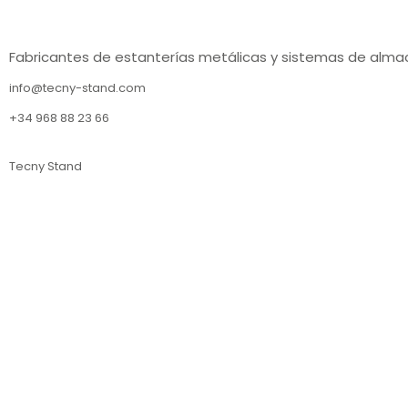
Fabricantes de estanterías metálicas y sistemas de alma
info@tecny-stand.com
+34 968 88 23 66
Tecny Stand
Estanterías metálicas Murcia
Estanterías metálicas Almería
Estanterías metálicas Sevilla
Estanterías metálicas Barcelona
Estanterías metálicas Lérida