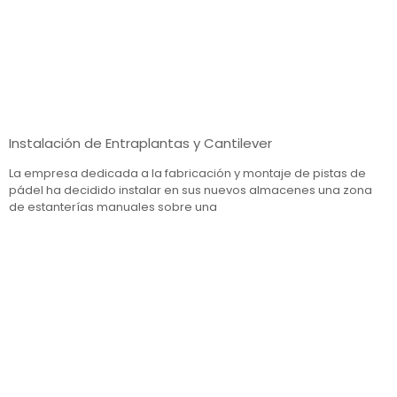
Instalación de Entraplantas y Cantilever
La empresa dedicada a la fabricación y montaje de pistas de
pádel ha decidido instalar en sus nuevos almacenes una zona
de estanterías manuales sobre una