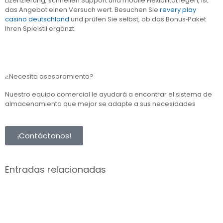
Lizenzierung, schnellen Support und mobile Flexibilität legen, ist
das Angebot einen Versuch wert. Besuchen Sie
revery play
casino deutschland
und prüfen Sie selbst, ob das Bonus‑Paket
Ihren Spielstil ergänzt.
¿Necesita asesoramiento?
Nuestro equipo comercial le ayudará a encontrar el sistema de
almacenamiento que mejor se adapte a sus necesidades
¡Contáctanos!
Entradas relacionadas