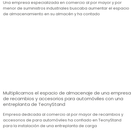
Una empresa especializada en comercio al por mayor y por
menor de suministros industriales buscaba aumentar el espacio
de almacenamiento en su almacén y ha contado
Multiplicamos el espacio de almacenaje de una empresa
de recambios y accesorios para automóviles con una
entreplanta de TecnyStand
Empresa dedicada al comercio al por mayor de recambios y
accesorios de para automóviles ha confiado en TecnyStand
para la instalación de una entreplanta de carga