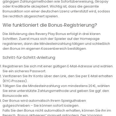
gängigen Zahlungsmethoden wie Sofortüberweisung, Giropay
oder Kreditkarte akzeptiert. Wichtig ist, dass die gesamte
Bonusaktion von einer deutschen Lizenz unterstützt wird, sodass
Sie rechtlich abgesichert spielen.
Wie funktioniert die Bonus‑Registrierung?
Die Aktivierung des Revery Play Bonus erfolgt in drei klaren
Schritten. Zuerst muss sich der Spieler auf der Homepage
registrieren, dann die Mindesteinzahlung tätigen und schließlich
den Bonus im eigenen Kassenbereich bestätigen.
Schritt‑für‑Schritt‑Anleitung
Registrieren Sie sich mit einer gültigen E‑Mail‑Adresse und wählen
Sie ein sicheres Passwort.
Verifizieren Sie Ihr Konto über den Link, den Sie per E‑Mail erhalten
(KYC‑Prozess).
Tätigen Sie die Mindesteinzahlung von mindestens 20 €, wählen
Sie eine unterstützte Zahlungsmethode und geben Sie ggf. den
Bonuscode ein.
Der Bonus wird automatisch Ihrem Spielguthaben
gutgeschrieben – Sie können sofort loslegen.
Falls Sie den Bonus nicht automatisch erhalten, können Sie ihn im
Bereich „Bonus aktivieren“ manuell anfordern. Der Vorgang