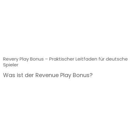
Revery Play Bonus – Praktischer Leitfaden für deutsche
Spieler
Was ist der Revenue Play Bonus?