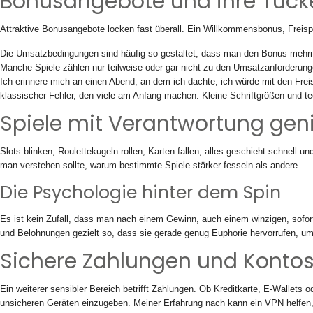
Bonusangebote und ihre Tück
Attraktive Bonusangebote locken fast überall. Ein Willkommensbonus, Freispie
Die Umsatzbedingungen sind häufig so gestaltet, dass man den Bonus mehr
Manche Spiele zählen nur teilweise oder gar nicht zu den Umsatzanforderung
Ich erinnere mich an einen Abend, an dem ich dachte, ich würde mit den Frei
klassischer Fehler, den viele am Anfang machen. Kleine Schriftgrößen und t
Spiele mit Verantwortung gen
Slots blinken, Roulettekugeln rollen, Karten fallen, alles geschieht schnell 
man verstehen sollte, warum bestimmte Spiele stärker fesseln als andere.
Die Psychologie hinter dem Spin
Es ist kein Zufall, dass man nach einem Gewinn, auch einem winzigen, sofort
und Belohnungen gezielt so, dass sie gerade genug Euphorie hervorrufen, um 
Sichere Zahlungen und Konto
Ein weiterer sensibler Bereich betrifft Zahlungen. Ob Kreditkarte, E-Wallets
unsicheren Geräten einzugeben. Meiner Erfahrung nach kann ein VPN helfen,