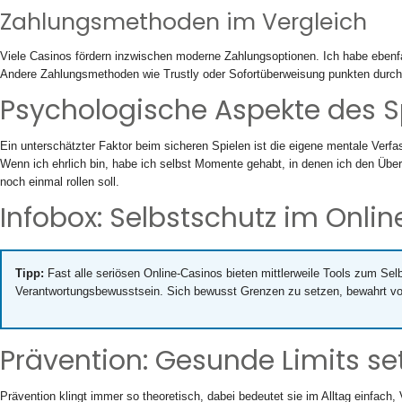
Zahlungsmethoden im Vergleich
Viele Casinos fördern inzwischen moderne Zahlungsoptionen. Ich habe ebenfal
Andere Zahlungsmethoden wie Trustly oder Sofortüberweisung punkten durch i
Psychologische Aspekte des S
Ein unterschätzter Faktor beim sicheren Spielen ist die eigene mentale Verf
Wenn ich ehrlich bin, habe ich selbst Momente gehabt, in denen ich den Überb
noch einmal rollen soll.
Infobox: Selbstschutz im Onli
Tipp:
Fast alle seriösen Online-Casinos bieten mittlerweile Tools zum Se
Verantwortungsbewusstsein. Sich bewusst Grenzen zu setzen, bewahrt vo
Prävention: Gesunde Limits se
Prävention klingt immer so theoretisch, dabei bedeutet sie im Alltag einfach