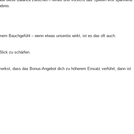
ebnis.
em Bauchgefühl – wenn etwas unseriös wirkt, ist es das oft auch.
lick zu schärfen.
 merkst, dass das Bonus-Angebot dich zu höherem Einsatz verführt, dann ist