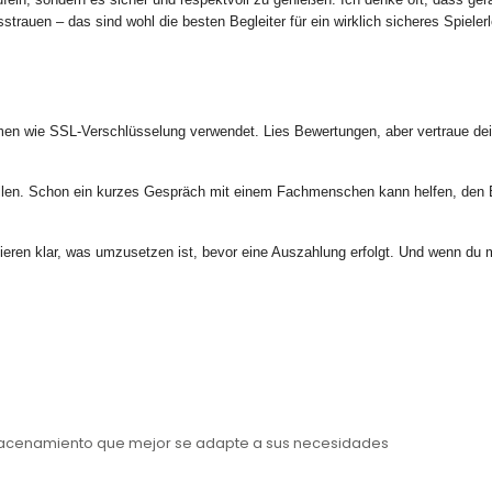
trauen – das sind wohl die besten Begleiter für ein wirklich sicheres Spielerl
en wie SSL-Verschlüsselung verwendet. Lies Bewertungen, aber vertraue dein
llen. Schon ein kurzes Gespräch mit einem Fachmenschen kann helfen, den B
lieren klar, was umzusetzen ist, bevor eine Auszahlung erfolgt. Und wenn du
lmacenamiento que mejor se adapte a sus necesidades