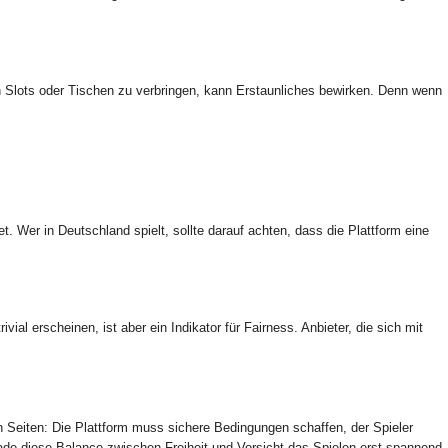
n Slots oder Tischen zu verbringen, kann Erstaunliches bewirken. Denn wenn
. Wer in Deutschland spielt, sollte darauf achten, dass die Plattform eine
ial erscheinen, ist aber ein Indikator für Fairness. Anbieter, die sich mit
n Seiten: Die Plattform muss sichere Bedingungen schaffen, der Spieler
rade diese Balance zwischen Freiheit und Vorsicht das Spielen erst spannend