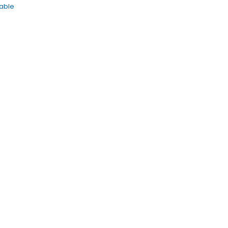
rable