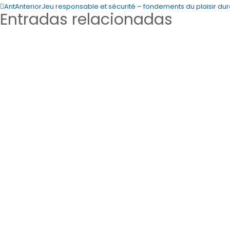
Ant
Anterior
Jeu responsable et sécurité – fondements du plaisir du
Entradas relacionadas