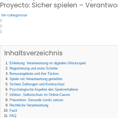
Proyecto: Sicher spielen – Verantw
Sin categorizar
Inhaltsverzeichnis
Einleitung: Verantwortung im digitalen Glücksspiel
Registrierung und erste Schritte
Bonusangebote und ihre Tücken
Spiele mit Verantwortung genießen
Sichere Zahlungen und Kontoschutz
Psychologische Aspekte des Spielverhaltens
Infobox: Selbstschutz im Online-Casino
Prävention: Gesunde Limits setzen
Rechtliche Verantwortung
Fazit
FAQ